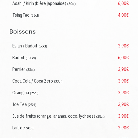
Asahi / Kirin (bière japonaise)
6,00€
(50cl)
TsingTao
4,00€
(33cl)
Boissons
Evian / Badoit
3,90€
(50cl)
Badoit
6,00€
(100cl)
Perrier
3,90€
(33cl)
Coca Cola / Coca Zero
3,90€
(33cl)
Orangina
3,90€
(25cl)
Ice Tea
3,90€
(25cl)
Jus de fruits (orange, ananas, coco, lychees)
3,90€
(25cl)
Lait de soja
3,90€